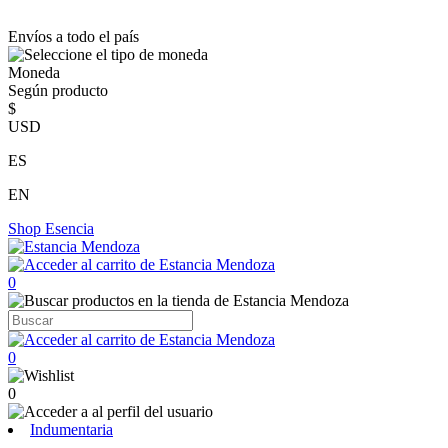
Envíos a todo el país
Moneda
Según producto
$
USD
ES
EN
Shop
Esencia
0
0
0
Indumentaria