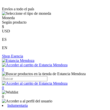
Envíos a todo el país
Moneda
Según producto
$
USD
ES
EN
Shop
Esencia
0
0
0
Indumentaria