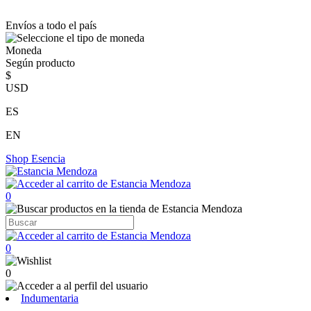
Envíos a todo el país
Moneda
Según producto
$
USD
ES
EN
Shop
Esencia
0
0
0
Indumentaria