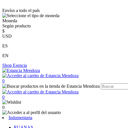
Envíos a todo el país
Moneda
Según producto
$
USD
ES
EN
Shop
Esencia
0
0
0
Indumentaria
RUANAS