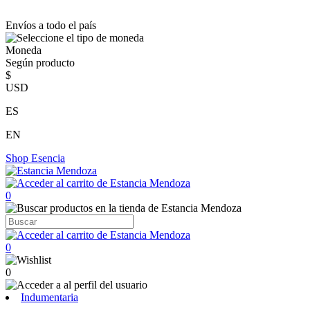
Envíos a todo el país
Moneda
Según producto
$
USD
ES
EN
Shop
Esencia
0
0
0
Indumentaria