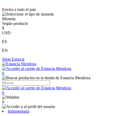
Envíos a todo el país
Moneda
Según producto
$
USD
ES
EN
Shop
Esencia
0
0
0
Indumentaria