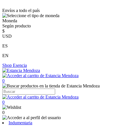
Envíos a todo el país
Moneda
Según producto
$
USD
ES
EN
Shop
Esencia
0
0
0
Indumentaria