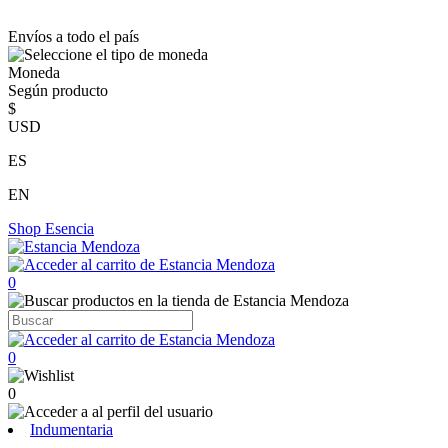
Envíos a todo el país
Moneda
Según producto
$
USD
ES
EN
Shop
Esencia
0
0
0
Indumentaria