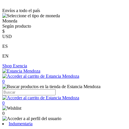
Envíos a todo el país
Moneda
Según producto
$
USD
ES
EN
Shop
Esencia
0
0
0
Indumentaria