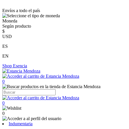
Envíos a todo el país
Moneda
Según producto
$
USD
ES
EN
Shop
Esencia
0
0
0
Indumentaria