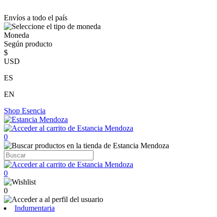
Envíos a todo el país
Moneda
Según producto
$
USD
ES
EN
Shop
Esencia
0
0
0
Indumentaria