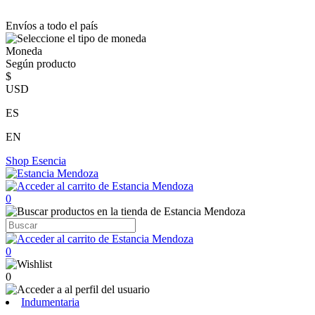
Envíos a todo el país
Moneda
Según producto
$
USD
ES
EN
Shop
Esencia
0
0
0
Indumentaria