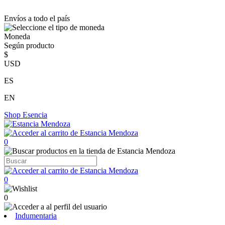
Envíos a todo el país
Moneda
Según producto
$
USD
ES
EN
Shop
Esencia
0
0
0
Indumentaria