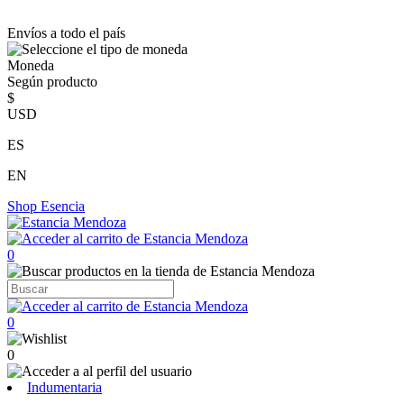
Envíos a todo el país
Moneda
Según producto
$
USD
ES
EN
Shop
Esencia
0
0
0
Indumentaria