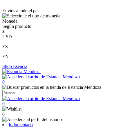
Envíos a todo el país
Moneda
Según producto
$
USD
ES
EN
Shop
Esencia
0
0
0
Indumentaria