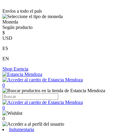
Envíos a todo el país
Moneda
Según producto
$
USD
ES
EN
Shop
Esencia
0
0
0
Indumentaria