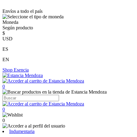
Envíos a todo el país
Moneda
Según producto
$
USD
ES
EN
Shop
Esencia
0
0
0
Indumentaria