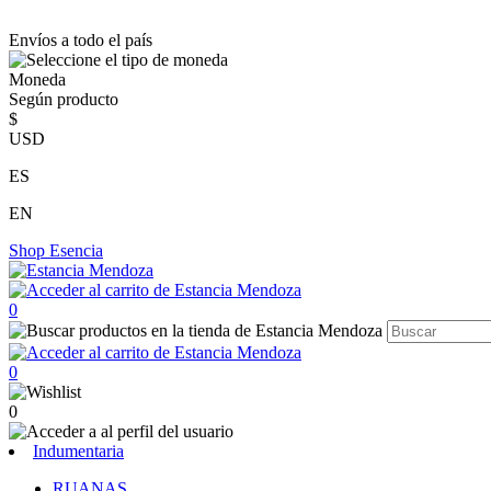
Envíos a todo el país
Moneda
Según producto
$
USD
ES
EN
Shop
Esencia
0
0
0
Indumentaria
RUANAS