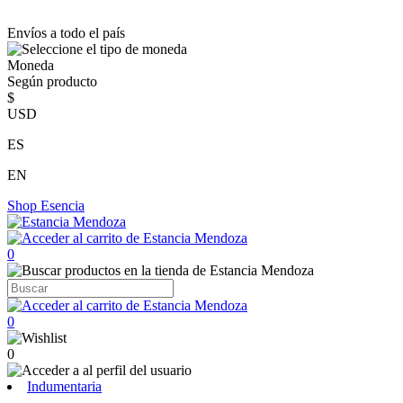
Envíos a todo el país
Moneda
Según producto
$
USD
ES
EN
Shop
Esencia
0
0
0
Indumentaria