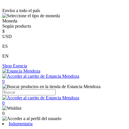
Envíos a todo el país
Moneda
Según producto
$
USD
ES
EN
Shop
Esencia
0
0
0
Indumentaria