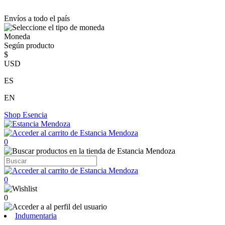
Envíos a todo el país
Moneda
Según producto
$
USD
ES
EN
Shop
Esencia
0
0
0
Indumentaria