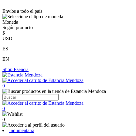
Envíos a todo el país
Moneda
Según producto
$
USD
ES
EN
Shop
Esencia
0
0
0
Indumentaria