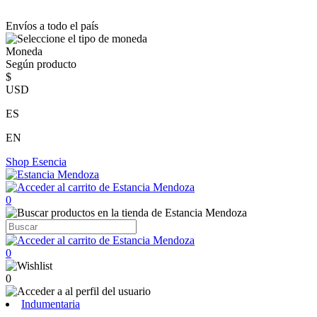
Envíos a todo el país
Moneda
Según producto
$
USD
ES
EN
Shop
Esencia
0
0
0
Indumentaria