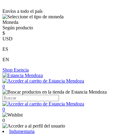
Envíos a todo el país
Moneda
Según producto
$
USD
ES
EN
Shop
Esencia
0
0
0
Indumentaria