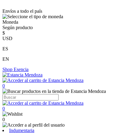
Envíos a todo el país
Moneda
Según producto
$
USD
ES
EN
Shop
Esencia
0
0
0
Indumentaria