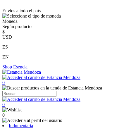
Envíos a todo el país
Moneda
Según producto
$
USD
ES
EN
Shop
Esencia
0
0
0
Indumentaria